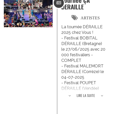
Tournée ÇA
DERAILLE
ARTISTES
La tournée DÉRAILLE
2025 chez Vous !
- Festival BOBITAL
DÉRAILLE (Bretagne)
le 27/06/2025 avec 20
000 festivaliers -
COMPLET
- Festival MALEMORT
DÉRAILLE (Corrèze) le
04-07-2025
- Festival POUPET
DÉRAILLE (Vendée)
le 18/07/2025 avec 30
LIRE LA SUITE
000 festivaliers -
COMPLET
- Festival AU FIL DU SON