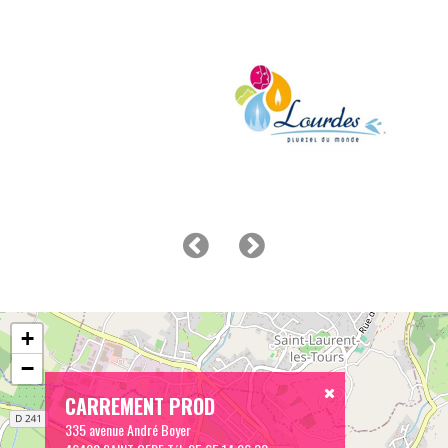
+
−
CARREMENT PROD
335 avenue André Boyer