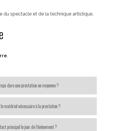
du spectacle et de la technique artistique.
e
rre
.
mps dure une prestation en moyenne ?
le matériel nécessaire à la prestation ?
tact principal le jour de l’événement ?