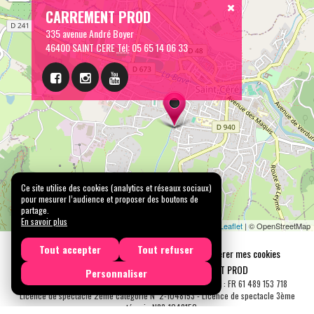
CARREMENT PROD
335 avenue André Boyer
46400 SAINT CERE
Tél:
05 65 14 06 33
Ce site utilise des cookies (analytics et réseaux sociaux)
pour mesurer l’audience et proposer des boutons de
partage.
En savoir plus
Leaflet
| © OpenStreetMap
Tout accepter
Tout refuser
Mentions légales
Confidentialité
Gérer mes cookies
Tous droits réservés © 2026 |
CARREMENT PROD
Personnaliser
N° SIRET : 489 153 718 00031 - APE : 9001 Z - N° TVA Int. : FR 61 489 153 718
Licence de spectacle 2ème catégorie N°2-1048153 - Licence de spectacle 3ème
catégorie N°3-1048152