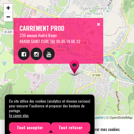
CARREMENT PROD
335 avenue André Boyer
46400 SAINT CERE
Tél:
05 65 14 06 33
Leaflet
| © OpenStreetMap
Ce site utilise des cookies (analytics et réseaux sociaux)
pour mesurer l’audience et proposer des boutons de
Mentions légales
Confidentialité
Gérer mes cookies
partage.
Tous droits réservés © 2026 |
CARREMENT PROD
En savoir plus
N° SIRET : 489 153 718 00031 - APE : 9001 Z - N° TVA Int. : FR 61 489 153 718
Licence de spectacle 2ème catégorie N°2-1048153 - Licence de spectacle 3ème
Tout accepter
Tout refuser
catégorie N°3-1048152