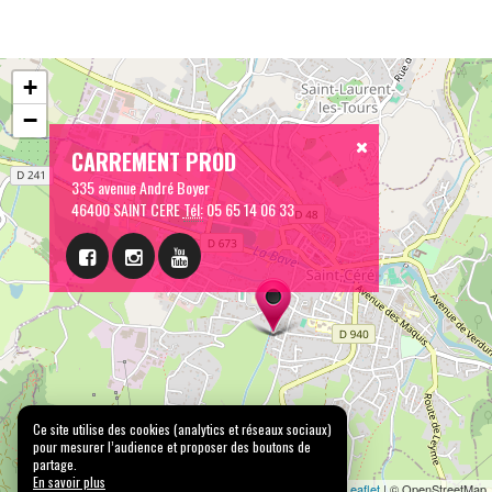
+
−
CARREMENT PROD
335 avenue André Boyer
46400 SAINT CERE
Tél:
05 65 14 06 33
Ce site utilise des cookies (analytics et réseaux sociaux)
pour mesurer l’audience et proposer des boutons de
partage.
En savoir plus
Leaflet
| © OpenStreetMap