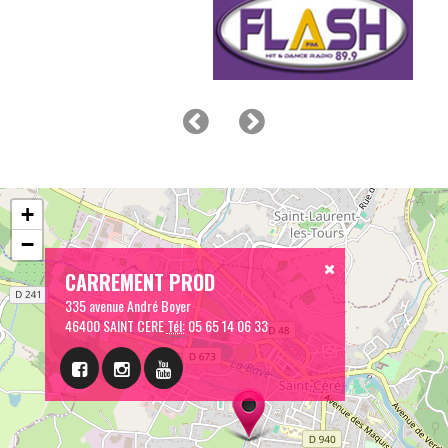
+
−
CARREMENT PROD
335 avenue André Boyer
46400 SAINT CERE
Tél:
05 65 14 06 33