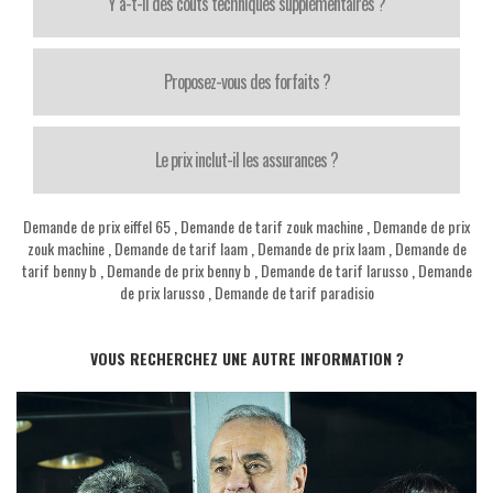
Y a-t-il des coûts techniques supplémentaires ?
Proposez-vous des forfaits ?
Le prix inclut-il les assurances ?
Demande de prix eiffel 65
,
Demande de tarif zouk machine
,
Demande de prix
zouk machine
,
Demande de tarif laam
,
Demande de prix laam
,
Demande de
tarif benny b
,
Demande de prix benny b
,
Demande de tarif larusso
,
Demande
de prix larusso
,
Demande de tarif paradisio
VOUS RECHERCHEZ UNE AUTRE INFORMATION ?