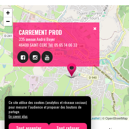
+
−
CARREMENT PROD
335 avenue André Boyer
46400 SAINT CERE
Tél:
05 65 14 06 33
Ce site utilise des cookies (analytics et réseaux sociaux)
pour mesurer l’audience et proposer des boutons de
partage.
En savoir plus
Leaflet
| © OpenStreetMap
Tout accepter
Tout refuser