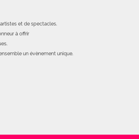
rtistes et de spectacles.
neur à offrir
ues.
er ensemble un évènement unique.