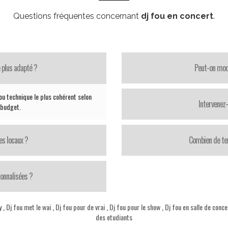
Questions fréquentes concernant
dj fou en concert
.
 plus adapté ?
Peut-on modi
ou technique le plus cohérent selon
Intervenez
e budget.
es locaux ?
Combien de te
onnalisées ?
y
,
Dj fou met le wai
,
Dj fou pour de vrai
,
Dj fou pour le show
,
Dj fou en salle de conce
des etudiants