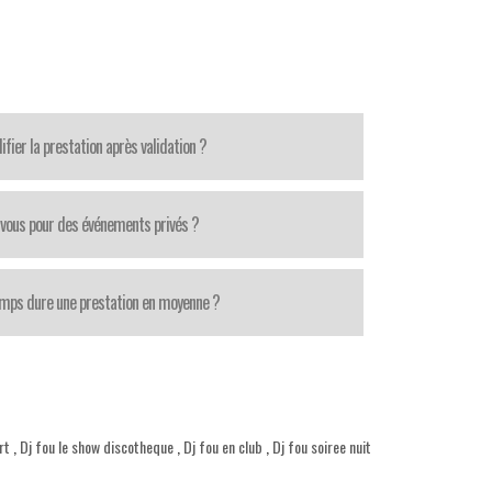
fier la prestation après validation ?
-vous pour des événements privés ?
mps dure une prestation en moyenne ?
rt
,
Dj fou le show discotheque
,
Dj fou en club
,
Dj fou soiree nuit