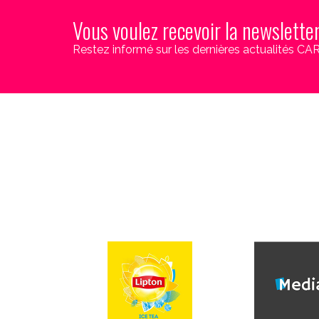
Vous voulez recevoir la newslette
Restez informé sur les dernières actualités