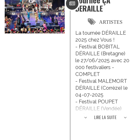
Tournée ÇA
DERAILLE
ARTISTES
La tournée DÉRAILLE
2025 chez Vous !
- Festival BOBITAL
DÉRAILLE (Bretagne)
le 27/06/2025 avec 20
000 festivaliers -
COMPLET
- Festival MALEMORT
DÉRAILLE (Corrèze) le
04-07-2025
- Festival POUPET
DÉRAILLE (Vendée)
le 18/07/2025 avec 30
LIRE LA SUITE
000 festivaliers -
COMPLET
- Festival AU FIL DU SON