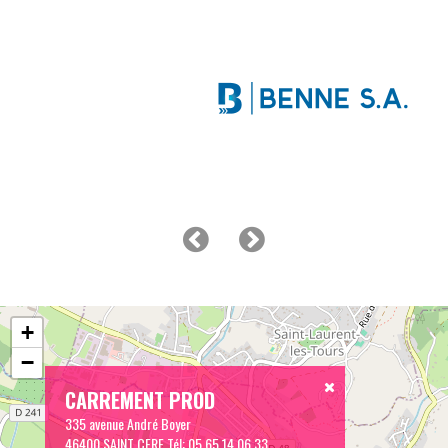
+
−
CARREMENT PROD
335 avenue André Boyer
46400 SAINT CERE
Tél:
05 65 14 06 33