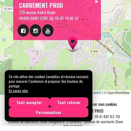
CARREMENT PROD
335 avenue André Boyer
46400 SAINT CERE
Tél:
05 65 14 06 33
Ce site utilise des cookies (analytics et réseaux sociaux)
pour mesurer l’audience et proposer des boutons de
partage.
En savoir plus
Leaflet
| © OpenStreetMap
Tout accepter
Tout refuser
Mentions légales
Confidentialité
Gérer mes cookies
Tous droits réservés © 2026 |
CARREMENT PROD
Personnaliser
N° SIRET : 489 153 718 00031 - APE : 9001 Z - N° TVA Int. : FR 61 489 153 718
Licence de spectacle 2ème catégorie N°2-1048153 - Licence de spectacle 3ème
catégorie N°3-1048152