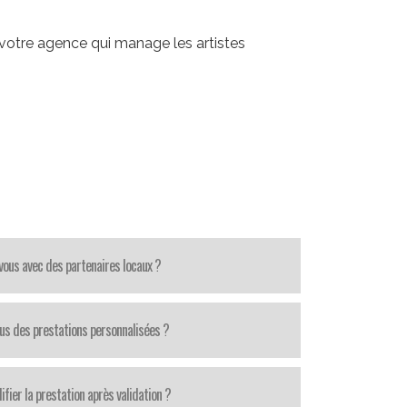
votre agence qui manage les artistes
-vous avec des partenaires locaux ?
us des prestations personnalisées ?
fier la prestation après validation ?