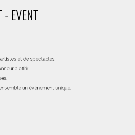
 - EVENT
rtistes et de spectacles.
neur à offrir
ues.
er ensemble un évènement unique.