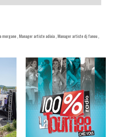
ra morgane
,
Manager artiste adixia
,
Manager artiste dj fanou
,