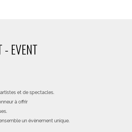
 - EVENT
rtistes et de spectacles.
neur à offrir
ues.
er ensemble un évènement unique.