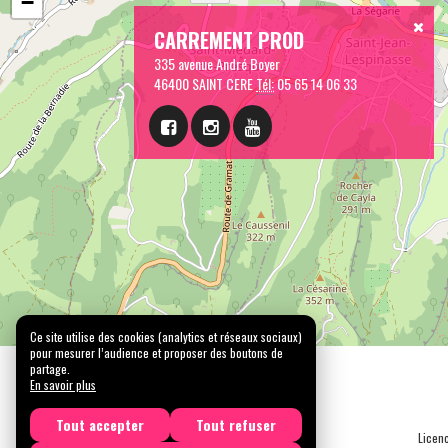
−
CARREMENT PROD
335 avenue André Boyer
46400 SAINT CERE
Tél:
05 65 14 06 33
Ce site utilise des cookies (analytics et réseaux sociaux)
pour mesurer l’audience et proposer des boutons de
partage.
En savoir plus
Tout accepter
Tout refuser
Licen