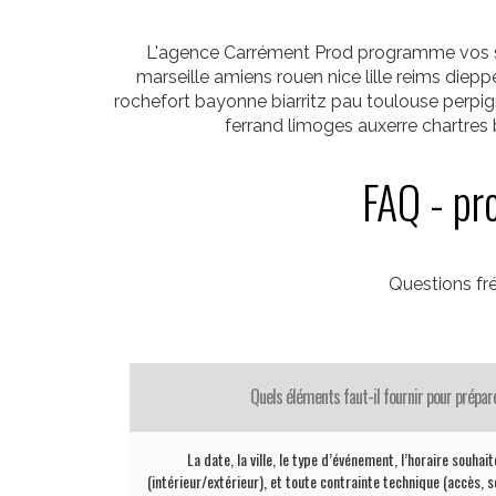
L'agence Carrément Prod programme vos sa
marseille amiens rouen nice lille reims diepp
rochefort bayonne biarritz pau toulouse per
ferrand limoges auxerre chartre
FAQ - pr
Questions f
Quels éléments faut-il fournir pour prépar
La date, la ville, le type d’événement, l’horaire souhai
(intérieur/extérieur), et toute contrainte technique (accès, sc