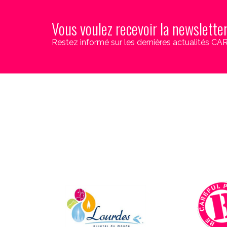
Vous voulez recevoir la newslette
Restez informé sur les dernières actualités