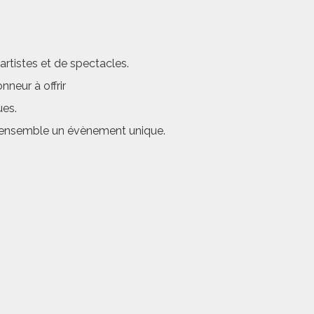
rtistes et de spectacles.
neur à offrir
ues.
er ensemble un évènement unique.