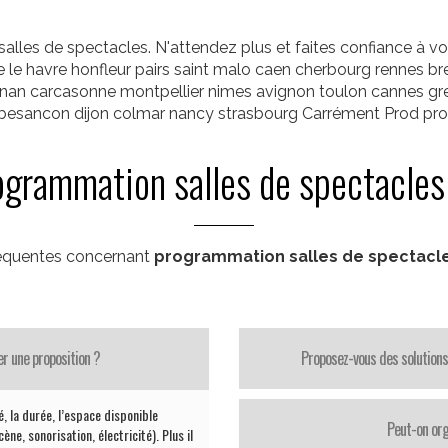
lles de spectacles. N'attendez plus et faites confiance à v
e le havre honfleur pairs saint malo caen cherbourg rennes br
pignan carcasonne montpellier nimes avignon toulon cannes 
s besancon dijon colmar nancy strasbourg Carrément Prod pr
ogrammation salles de spectacles
réquentes concernant
programmation salles de spectacl
er une proposition ?
Proposez-vous des solutions
té, la durée, l’espace disponible
Peut-on org
ène, sonorisation, électricité). Plus il