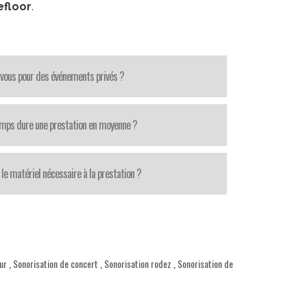
efloor
.
-vous pour des événements privés ?
mps dure une prestation en moyenne ?
le matériel nécessaire à la prestation ?
ur
,
Sonorisation de concert
,
Sonorisation rodez
,
Sonorisation de