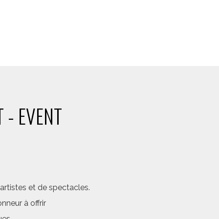
 - EVENT
rtistes et de spectacles.
neur à offrir
ues.