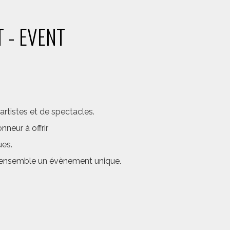
 - EVENT
rtistes et de spectacles.
neur à offrir
ues.
er ensemble un évènement unique.