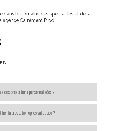
e dans le domaine des spectacles et de la
tre agence Carrément Prod
s
res
.
us des prestations personnalisées ?
fier la prestation après validation ?