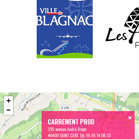
+
−
CARREMENT PROD
335 avenue André Boyer
46400 SAINT CERE
Tél:
05 65 14 06 33