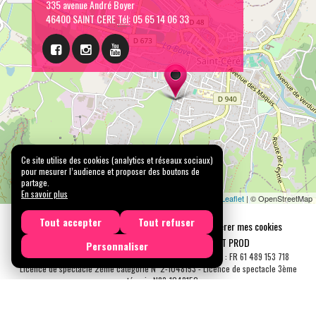
335 avenue André Boyer
46400 SAINT CERE
Tél:
05 65 14 06 33
Ce site utilise des cookies (analytics et réseaux sociaux)
pour mesurer l’audience et proposer des boutons de
partage.
En savoir plus
Leaflet
| © OpenStreetMap
Tout accepter
Tout refuser
Mentions légales
Confidentialité
Gérer mes cookies
Tous droits réservés © 2026 |
CARREMENT PROD
Personnaliser
N° SIRET : 489 153 718 00031 - APE : 9001 Z - N° TVA Int. : FR 61 489 153 718
Licence de spectacle 2ème catégorie N°2-1048153 - Licence de spectacle 3ème
catégorie N°3-1048152