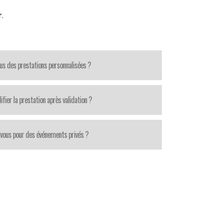
r
.
us des prestations personnalisées ?
fier la prestation après validation ?
-vous pour des événements privés ?