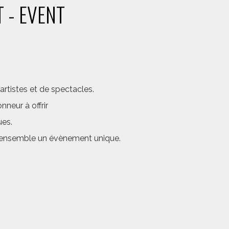
 - EVENT
rtistes et de spectacles.
neur à offrir
ues.
er ensemble un évènement unique.