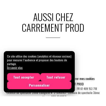
AUSSI CHEZ
CARREMENT PROD
Ce site utilise des cookies (analytics et réseaux sociaux)
pour mesurer l’audience et proposer des boutons de
partage.
En savoir plus
Tout accepter
Tout refuser
Mentions légales
Confidentialité
Gérer mes cookies
Tous droits réservés © 2026 |
CARREMENT PROD
Personnaliser
N° SIRET : 489 153 718 00031 - APE : 9001 Z - N° TVA Int. : FR 61 489 153 718
Licence de spectacle 2ème catégorie N°2-1048153 - Licence de spectacle 3ème
catégorie N°3-1048152