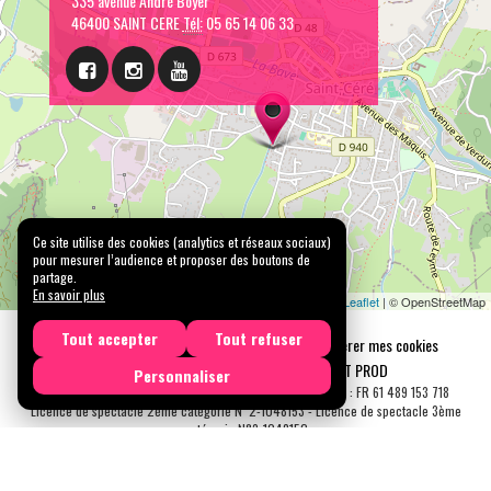
335 avenue André Boyer
46400 SAINT CERE
Tél:
05 65 14 06 33
Ce site utilise des cookies (analytics et réseaux sociaux)
pour mesurer l’audience et proposer des boutons de
partage.
En savoir plus
Leaflet
| © OpenStreetMap
Tout accepter
Tout refuser
Mentions légales
Confidentialité
Gérer mes cookies
Tous droits réservés © 2026 |
CARREMENT PROD
Personnaliser
N° SIRET : 489 153 718 00031 - APE : 9001 Z - N° TVA Int. : FR 61 489 153 718
Licence de spectacle 2ème catégorie N°2-1048153 - Licence de spectacle 3ème
catégorie N°3-1048152