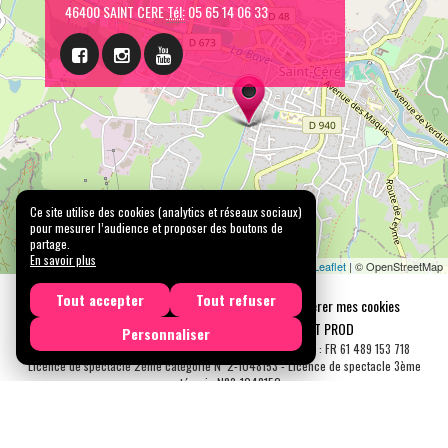
46400 SAINT CERE
Tél:
05 65 14 06 33
Ce site utilise des cookies (analytics et réseaux sociaux)
pour mesurer l’audience et proposer des boutons de
partage.
En savoir plus
Leaflet
| © OpenStreetMap
Tout accepter
Tout refuser
Mentions légales
Confidentialité
Gérer mes cookies
Tous droits réservés © 2026 |
CARREMENT PROD
Personnaliser
N° SIRET : 489 153 718 00031 - APE : 9001 Z - N° TVA Int. : FR 61 489 153 718
Licence de spectacle 2ème catégorie N°2-1048153 - Licence de spectacle 3ème
catégorie N°3-1048152