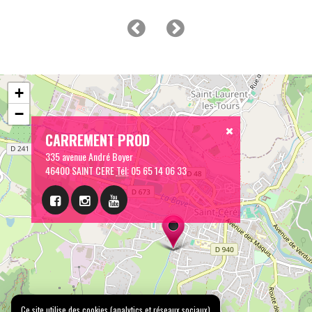
+
−
CARREMENT PROD
335 avenue André Boyer
46400 SAINT CERE
Tél:
05 65 14 06 33
Ce site utilise des cookies (analytics et réseaux sociaux)