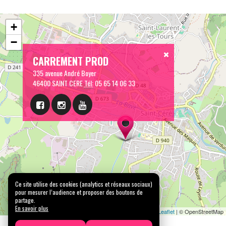
+
−
CARREMENT PROD
335 avenue André Boyer
46400 SAINT CERE
Tél:
05 65 14 06 33
Ce site utilise des cookies (analytics et réseaux sociaux)
pour mesurer l’audience et proposer des boutons de
partage.
En savoir plus
Leaflet
| © OpenStreetMap