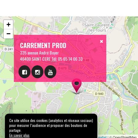
+
−
CARREMENT PROD
335 avenue André Boyer
46400 SAINT CERE
Tél:
05 65 14 06 33
Ce site utilise des cookies (analytics et réseaux sociaux)
pour mesurer l’audience et proposer des boutons de
partage.
En savoir plus
Leaflet
| © OpenStreetMap