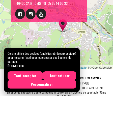
46400 SAINT CERE
Tél:
05 65 14 06 33
Ce site utilise des cookies (analytics et réseaux sociaux)
pour mesurer l’audience et proposer des boutons de
partage.
En savoir plus
Leaflet
| © OpenStreetMap
Tout accepter
Tout refuser
Mentions légales
Confidentialité
Gérer mes cookies
Tous droits réservés © 2026 |
CARREMENT PROD
Personnaliser
N° SIRET : 489 153 718 00031 - APE : 9001 Z - N° TVA Int. : FR 61 489 153 718
Licence de spectacle 2ème catégorie N°2-1048153 - Licence de spectacle 3ème
catégorie N°3-1048152