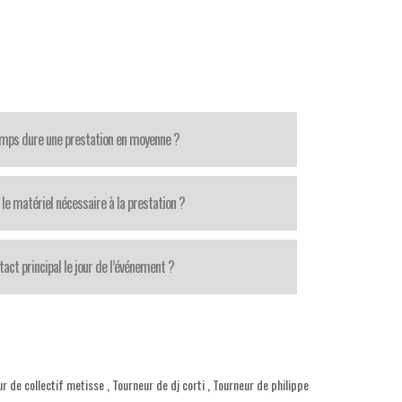
mps dure une prestation en moyenne ?
le matériel nécessaire à la prestation ?
tact principal le jour de l’événement ?
r de collectif metisse
,
Tourneur de dj corti
,
Tourneur de philippe