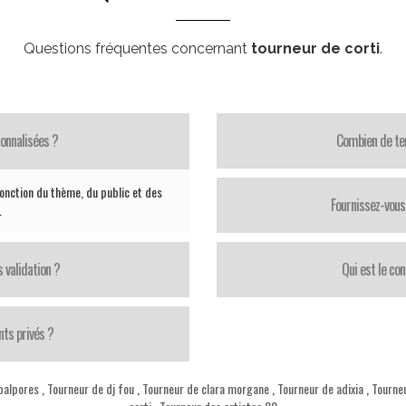
Questions fréquentes concernant
tourneur de corti
.
onnalisées ?
Combien de te
nction du thème, du public et des
Fournissez-vous 
.
 validation ?
Qui est le con
ts privés ?
balpores
,
Tourneur de dj fou
,
Tourneur de clara morgane
,
Tourneur de adixia
,
Tourneu