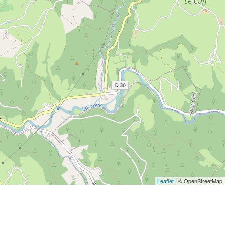
Leaflet
| © OpenStreetMap