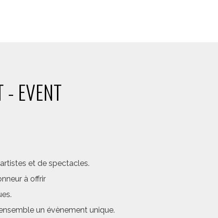
 - EVENT
rtistes et de spectacles.
neur à offrir
ues.
er ensemble un évènement unique.