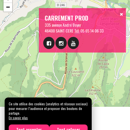
−
CARREMENT PROD
335 avenue André Boyer
46400 SAINT CERE
Tél:
05 65 14 06 33
Ce site utilise des cookies (analytics et réseaux sociaux)
pour mesurer l’audience et proposer des boutons de
partage.
En savoir plus
Tout accepter
Tout refuser