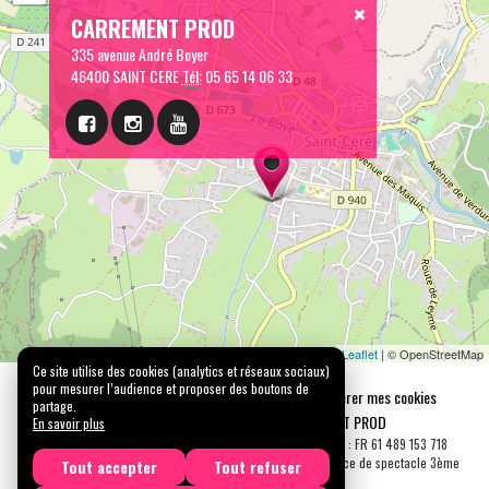
CARREMENT PROD
335 avenue André Boyer
46400 SAINT CERE
Tél:
05 65 14 06 33
Leaflet
| © OpenStreetMap
Ce site utilise des cookies (analytics et réseaux sociaux)
pour mesurer l’audience et proposer des boutons de
Mentions légales
Confidentialité
Gérer mes cookies
partage.
Tous droits réservés © 2026 |
CARREMENT PROD
En savoir plus
N° SIRET : 489 153 718 00031 - APE : 9001 Z - N° TVA Int. : FR 61 489 153 718
Licence de spectacle 2ème catégorie N°2-1048153 - Licence de spectacle 3ème
Tout accepter
Tout refuser
catégorie N°3-1048152