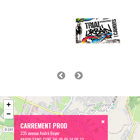
+
−
CARREMENT PROD
335 avenue André Boyer
46400 SAINT CERE
Tél:
05 65 14 06 33