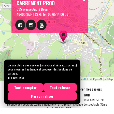
CARREMENT PROD
335 avenue André Boyer
46400 SAINT CERE
Tél:
05 65 14 06 33
Ce site utilise des cookies (analytics et réseaux sociaux)
pour mesurer l’audience et proposer des boutons de
partage.
En savoir plus
Leaflet
| © OpenStreetMap
Tout accepter
Tout refuser
Mentions légales
Confidentialité
Gérer mes cookies
Tous droits réservés © 2026 |
CARREMENT PROD
Personnaliser
N° SIRET : 489 153 718 00031 - APE : 9001 Z - N° TVA Int. : FR 61 489 153 718
Licence de spectacle 2ème catégorie N°2-1048153 - Licence de spectacle 3ème
catégorie N°3-1048152