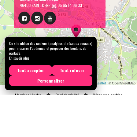
46400 SAINT CERE
Tél:
05 65 14 06 33
Ce site utilise des cookies (analytics et réseaux sociaux)
pour mesurer l’audience et proposer des boutons de
partage.
En savoir plus
Tout accepter
Tout refuser
Personnaliser
Leaflet
| © OpenStreetMap
Mentions légales
Confidentialité
Gérer mes cookies
Tous droits réservés © 2026 |
CARREMENT PROD
N° SIRET : 489 153 718 00031 - APE : 9001 Z - N° TVA Int. : FR 61 489 153 718
Licence de spectacle 2ème catégorie N°2-1048153 - Licence de spectacle 3ème
catégorie N°3-1048152