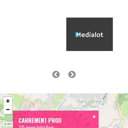
+
−
CARREMENT PROD
335 avenue André Boyer